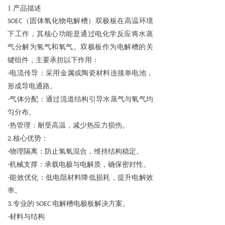
1.产品描述
（固体氧化物电解
槽
）双极板在高温环境
SOEC
下工作，其核心功能是通过电化学反应将水蒸
气分解为氢气和氧气。双极板作为电解槽的关
键组件，主要承担以下作用：
‌电流传导‌：采用金属或陶瓷材料连接单电池，
-
形成导电通路。
‌气体分配‌：通过流道结构引导水蒸气与氧气均
-
匀分布。
热管理
：耐受高温，减少热应力损伤
。
-
核心优势：
2.
物理隔离‌：防止氢氧混合，维持结构稳定。
-
机械支撑
：承载电极与电解质，确保密封性
。
-
能效优化
：低电阻材料降低损耗，提升电解效
-
率
。
专业的
电解槽电极板解决方案。
3.
SOEC
材料与结构
-