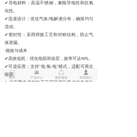
✔
导电材料
‌：高温不锈钢，兼顾导电性和抗氧
化性。
✔
流道设计
‌：优化气体
电解液分布，确保均匀
/
流动
。
✔
密封性
‌：采用焊接工艺和对称结构，防止气
体泄漏。
能效与成本
-
✔
高效低耗
：优化电阻和涂层，效率可达
。
90%
✔
可逆应用
：支持
电
氢
电
模式，适配可再生
“
-
-
”
ꂘ
뀵
ꁢ
넙
能源
。
邮件
产品中心
服务领域
联系我们
亿安腾先进的加工工艺可满足客户的多样化
4.
需求
先进的蚀刻能力化学蚀刻，高精度通道。
-
卓越的电镀工艺
-
✔
预处理：包括等离子活化在内的
级清洗
7
✔
电镀：脉冲沉积，镍镀层致密度高
✔
后处理：真空退火、消除应力。